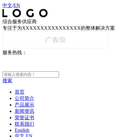
中文
/
EN
综合服务供应商
专注于为XXXXXXXXXXXXXXXX的整体解决方案
服务热线：
搜索
首页
公司简介
产品展示
新闻资讯
荣誉证书
联系我们
English
中文
EN