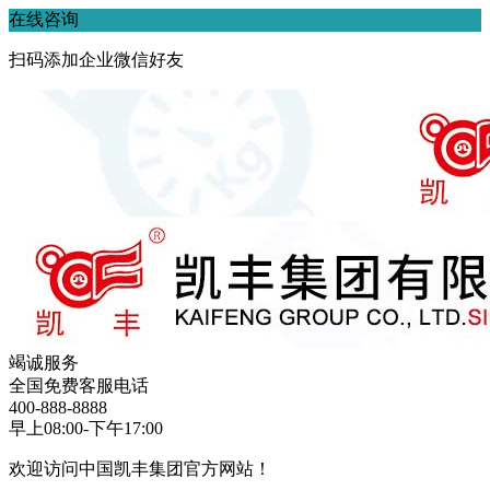
在线咨询
扫码添加企业微信好友
竭诚服务
全国免费客服电话
400-888-8888
早上08:00-下午17:00
欢迎访问中国凯丰集团官方网站！